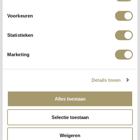
Voorkeuren
ROSÉ
Statistieken
Marketing
Selection Huis ter Duin
8.5
Rosé
Assemblage Languedoc Frankreich
Details tonen
Bernardus
14
Alles toestaan
Provence France
Selectie toestaan
Weigeren