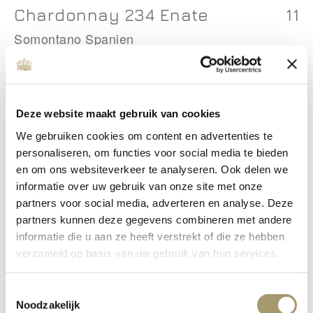
Chardonnay 234 Enate
11
Somontano Spanien
Pinot Grigio Lümo
10
Colterenzio
Deze website maakt gebruik van cookies
Delle Venezie Italien
We gebruiken cookies om content en advertenties te
personaliseren, om functies voor social media te bieden
en om ons websiteverkeer te analyseren. Ook delen we
informatie over uw gebruik van onze site met onze
partners voor social media, adverteren en analyse. Deze
LIEBLICH
partners kunnen deze gegevens combineren met andere
Gros Manseng Le
8.5
informatie die u aan ze heeft verstrekt of die ze hebben
Carredon Moelleux
verzameld op basis van uw gebruik van hun services.
Côte de Gascogne Frankreich
Toestemmingsselectie
Noodzakelijk