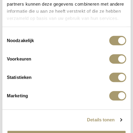
Pinot Grigio Lümo
51
partners kunnen deze gegevens combineren met andere
Colterenzio
informatie die u aan ze heeft verstrekt of die ze hebben
Delle Venezie Italië
verzameld op basis van uw gebruik van hun services.
Toestemmingsselectie
Noodzakelijk
SUBTIEL ZOET WIT
Voorkeuren
Gros Manseng Le
41
Carredon Moelleux
Statistieken
Côte de Gascogne Frankrijk
Marketing
Details tonen
ROSÉ